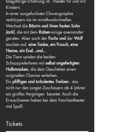
langjährige Erfahrung im  Theater für und mit 
Kindern.
In einer ausgefuchsten Choreographie 
verkörpern sie im windhundschnellen 
Wechsel die 
Bäurin und ihren faulen Sohn 
Jackl
, die mit dem 
Raben
 einige aneinander 
geraten. Aber auch der 
Fuchs und 
der
 Wolf 
tauchen auf, 
eine Taube, ein Frosch, eine 
Henne, ein Esel...und...
Die Tiere spielen die beiden 
SchauspielerInnen mit 
selbst angefertigten 
Halbmasken
, die dem Geschehen einen 
originellen Charme verleihen.
Ein 
pfiffiges und turbulentes Treiben
,  das 
nicht nur den jungen Zuschauern ab 4 Jahren 
ein großes Vergnügen  bereitet. Auch die 
Erwachsenen haben bei dem Familientheater 
viel Spaß.
Tickets