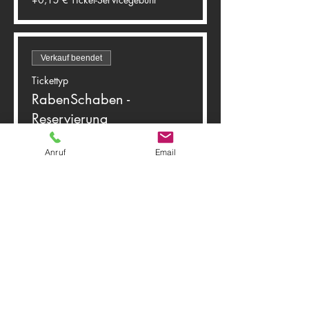
Verkauf beendet
Tickettyp
RabenSchaben -
Reservierung
Mehr Infos
Anruf
Email
Preis
0,00 €
Diese Veranstaltung teilen