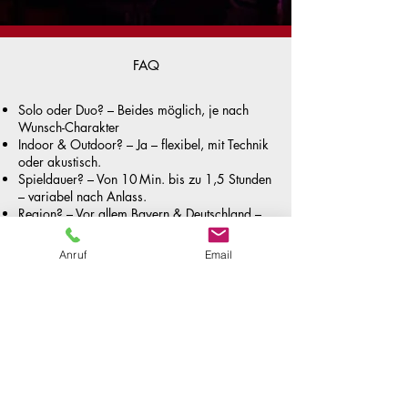
FAQ
Solo oder Duo? – Beides möglich, je nach
Wunsch-Charakter
Indoor & Outdoor? – Ja – flexibel, mit Technik
oder akustisch.
Spieldauer? – Von 10 Min. bis zu 1,5 Stunden
– variabel nach Anlass.
Region? – Vor allem Bayern & Deutschland –
mobil und flexibel.
Anruf
Email
Jetzt anfragen
Ablauf und Buchung
Anfrage über Formular/Telefon
Kurzes Vorgespräch (Art des Auftritts, Dauer,
Thema)