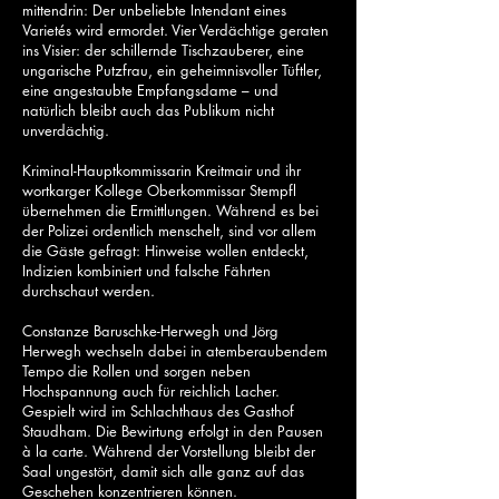
mittendrin: Der unbeliebte Intendant eines
Varietés wird ermordet. Vier Verdächtige geraten
ins Visier: der schillernde Tischzauberer, eine
ungarische Putzfrau, ein geheimnisvoller Tüftler,
eine angestaubte Empfangsdame – und
natürlich bleibt auch das Publikum nicht
unverdächtig.
Kriminal-Hauptkommissarin Kreitmair und ihr
wortkarger Kollege Oberkommissar Stempfl
übernehmen die Ermittlungen. Während es bei
der Polizei ordentlich menschelt, sind vor allem
die Gäste gefragt: Hinweise wollen entdeckt,
Indizien kombiniert und falsche Fährten
durchschaut werden.
Constanze Baruschke-Herwegh und Jörg
Herwegh wechseln dabei in atemberaubendem
Tempo die Rollen und sorgen neben
Hochspannung auch für reichlich Lacher.
Gespielt wird im Schlachthaus des Gasthof
Staudham. Die Bewirtung erfolgt in den Pausen
à la carte. Während der Vorstellung bleibt der
Saal ungestört, damit sich alle ganz auf das
Geschehen konzentrieren können.