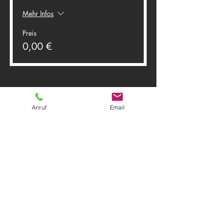
Mehr Infos
Preis
0,00 €
Anruf
Email
Diese Veranstaltung teilen
Theater Herwegh
83512 Wasserburg am Inn
Tel.
0174 9796191
+ Tel.
0162 7300887
Email:
info@theater-herwegh.de
Impressum