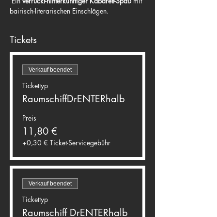
 Ein 
verrückt-hinterkünftiger Kabarett-Spaß
 mit 
bairisch-literarischen Einschlägen.
Tickets
Verkauf beendet
Tickettyp
RaumschiffDrENTERhalb
Preis
11,80 €
+0,30 € Ticket-Servicegebühr
Verkauf beendet
Tickettyp
Raumschiff DrENTERhalb