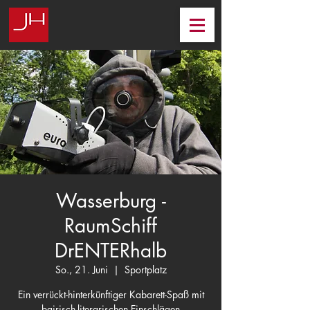
Wasserburg -
RaumSchiff
DrENTERhalb
So., 21. Juni
  |  
Sportplatz
Ein verrückt-hinterkünftiger Kabarett-Spaß mit
bairisch-literarischen Einschlägen