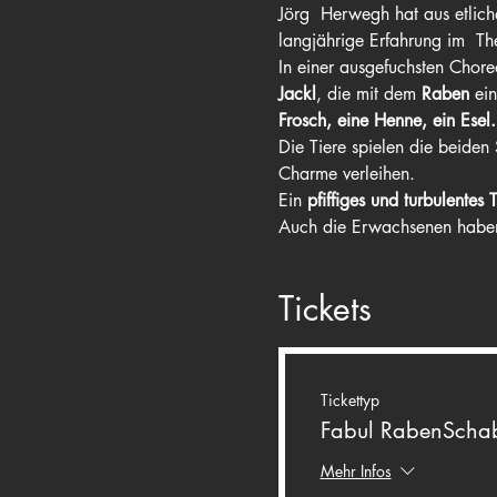
Jörg  Herwegh hat aus etliche
langjährige Erfahrung im  The
In einer ausgefuchsten Chor
Jackl
, die mit dem 
Raben
 ei
Frosch, eine Henne, ein Esel.
Die Tiere spielen die beiden 
Charme verleihen.
Ein 
pfiffiges und turbulentes 
Auch die Erwachsenen haben 
Tickets
Tickettyp
Fabul RabenSchab
Mehr Infos