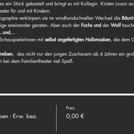
n ein Stück gebastelt und bringt es mit Kollegin  Kirsten Lossin a
ater für und mit Kindern.
eographie verkörpern sie im windhundschnellen Wechsel die 
Bäuri
nige aneinander geraten. Aber auch der 
Fuchs und 
der
 Wolf 
tauch
..und...
SchauspielerInnen mit 
selbst angefertigten Halbmasken
, die dem G
Treiben
,  das nicht nur den jungen Zuschauern ab 4 Jahren ein gro
bei dem Familientheater viel Spaß.
Preis
en - Erw. bez.
0,00 €