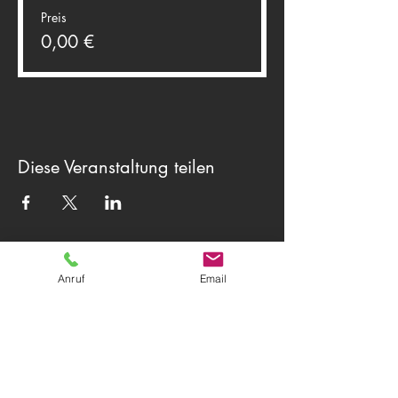
Preis
0,00 €
Diese Veranstaltung teilen
Theater Herwegh
83512 Wasserburg am Inn
Anruf
Email
Tel.
0174 9796191
+ Tel.
0162 7300887
Email:
info@theater-herwegh.de
Impressum
Datenschutz
Kontaktieren Sie uns
AGB