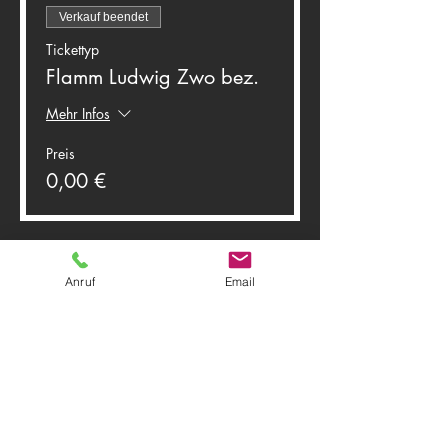
Verkauf beendet
Tickettyp
Flamm Ludwig Zwo bez.
Mehr Infos
Preis
0,00 €
Anruf
Email
Diese Veranstaltung teilen
Theater Herwegh
83512 Wasserburg am Inn