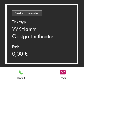
Verkauf beendet
Tickettyp
VVKFlamm
Obstgartentheater
Preis
0,00 €
Anruf
Email
Diese Veranstaltung teilen
Theater Herwegh