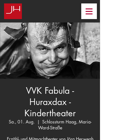
VVK Fabula -
Huraxdax -
Kindertheater
Sa., 01. Aug.
  |  
Schlossturm Haag, Maria-
Ward-Straße
Erzähl- und Mitmachtheater von Jörg Herwegh