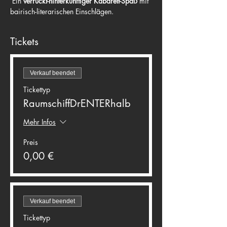
 Ein 
verrückt-hinterkünftiger Kabarett-Spaß
 mit 
bairisch-literarischen Einschlägen.
Tickets
Verkauf beendet
Tickettyp
RaumschiffDrENTERhalb
Mehr Infos
Preis
0,00 €
Verkauf beendet
Tickettyp