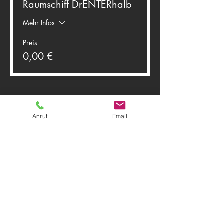
Raumschiff DrENTERhalb
Mehr Infos
Preis
0,00 €
Anruf
Email
Diese Veranstaltung teilen
Theater Herwegh
83512 Wasserburg am Inn
Tel.
0174 9796191
+ Tel.
0162 7300887
Email:
info@theater-herwegh.de