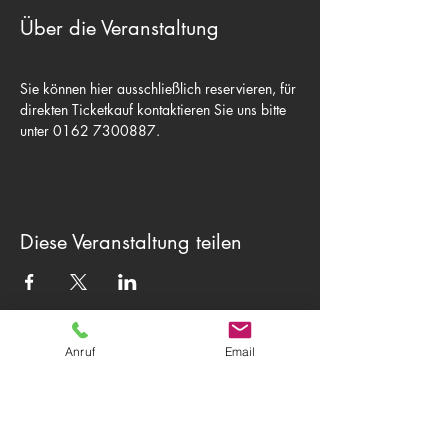
Über die Veranstaltung
Sie können hier ausschließlich reservieren, für 
direkten Ticketkauf kontaktieren Sie uns bitte 
unter 0162 7300887.  
Diese Veranstaltung teilen
Theater Herwegh
Anruf
Email
83512 Wasserburg am Inn
Tel.
0174 9796191
+ Tel.
0162 7300887
Email:
info@theater-herwegh.de
Impressum