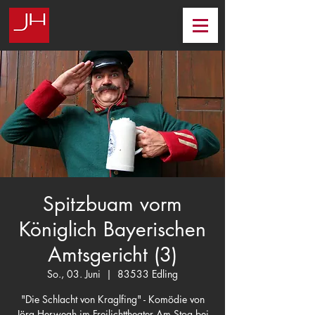
Spitzbuam vorm
Königlich Bayerischen
Amtsgericht (3)
So., 03. Juni
  |  
83533 Edling
"Die Schlacht von Kraglfing" - Komödie von
Jörg Herwegh im Freilichttheater Am Stoa bei