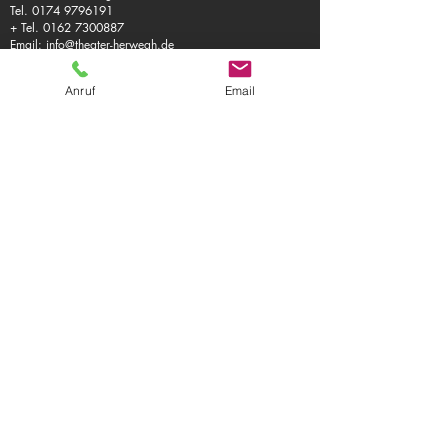
Tel.
0174 9796191
+ Tel.
0162 7300887
Email:
info@theater-herwegh.de
Impressum
Anruf
Email
Datenschutz
Kontaktieren Sie uns
AGB
© 2026
Theater Herwegh
Immer auf dem neuesten Stand?
Melden Sie sich für unseren Newsletter
an!
Email
Ich akzeptiere die Datenschutzrichtlinie /
AGB
Datenschutzrichtlinie
Abonnieren