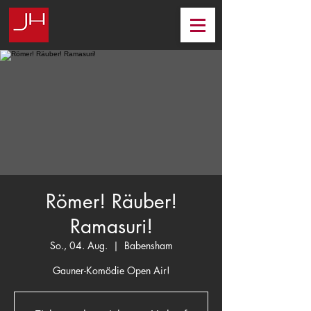
Römer! Räuber!
Ramasuri!
So., 04. Aug.
  |  
Babensham
Gauner-Komödie Open Air!