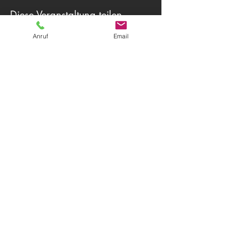
Diese Veranstaltung teilen
Anruf
Email
Theater Herwegh
83512 Wasserburg am Inn
Tel.
0174 9796191
+ Tel.
0162 7300887
Email:
info@theater-herwegh.de
Impressum
Datenschutz
Kontaktieren Sie uns
AGB
© 2026
Theater Herwegh
Immer auf dem neuesten Stand?
Melden Sie sich für unseren Newsletter
an!
Email