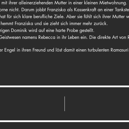
t mit ihrer alleinerziehenden Mutter in einer kleinen Mietwohnung.
rne nicht. Darum jobbt Franziska als Kassenkraft an einer Tankste
t für sich klare berufliche Ziele. Aber sie fühlt sich ihrer Mutter ve
 hemmt Franziska und sie zieht sich immer mehr zurück.
rigen Dominik wird auf eine harte Probe gestellt.
 Geistwesen namens Rebecca in ihr Leben ein. Die direkte Art von R
r Engel in ihren Freund und löst damit einen turbulenten Ramasuri
gl, Marlene Gräfe, Silvia Niedermeier, Brigitte Schwab, Peter B