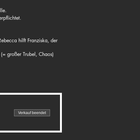
lle.
rpflichtet.
ebecca hilft Franziska, der
 (= großer Trubel, Chaos)
ehrend, Benedikt Scheidegger
Verkauf beendet