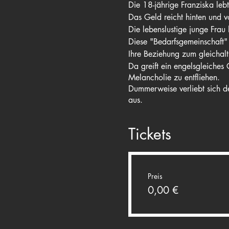
​Die 18-jährige Franziska leb
Das Geld reicht hinten und vo
Die lebenslustige junge Frau ha
Diese "Bedarfsgemeinschaft"
Ihre Beziehung zum gleichalt
Da greift ein engelsgleiches
Melancholie zu entfliehen.
Dummerweise verliebt sich de
aus.
Es spielen u.a. Annalena Han
Tickets
Preis
0,00 €