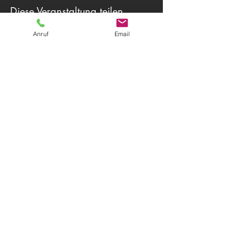
Diese Veranstaltung teilen
Anruf
Email
Theater Herwegh
83512 Wasserburg am Inn
Tel.
0174 9796191
+ Tel.
0162 7300887
Email:
info@theater-herwegh.de
Impressum
Datenschutz
Kontaktieren Sie uns
AGB
© 2026
Theater Herwegh
Immer auf dem neuesten Stand?
Melden Sie sich für unseren Newsletter
an!
Email