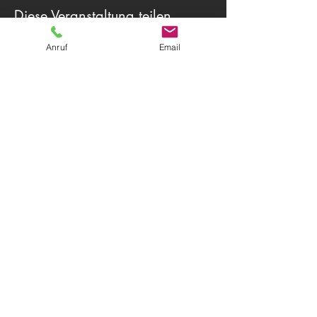
Diese Veranstaltung teilen
Anruf
Email
Theater Herwegh
83512 Wasserburg am Inn
Tel.
0174 9796191
+ Tel.
0162 7300887
Email:
info@theater-herwegh.de
Impressum
Datenschutz
Kontaktieren Sie uns
AGB
© 2026
Theater Herwegh
Immer auf dem neuesten Stand?
Melden Sie sich für unseren Newsletter
an!
Email