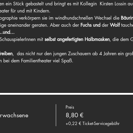
n ein Stück gebastelt und bringt es mit Kollegin  Kirsten Lossin a
ater für und mit Kindern.
eographie verkörpern sie im windhundschnellen Wechsel die 
Bäuri
nige aneinander geraten. Aber auch der 
Fuchs und 
der
 Wolf 
tauch
..und...
SchauspielerInnen mit 
selbst angefertigten Halbmasken
, die dem G
Treiben
,  das nicht nur den jungen Zuschauern ab 4 Jahren ein gro
bei dem Familientheater viel Spaß.
Preis
Erwachsene
8,80 €
+0,22 € Ticket-Servicegebühr