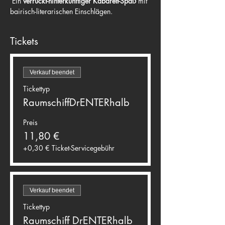
 Ein 
verrückt-hinterkünftiger Kabarett-Spaß
 mit 
bairisch-literarischen Einschlägen.
Tickets
Verkauf beendet
Tickettyp
RaumschiffDrENTERhalb
Preis
11,80 €
+0,30 € Ticket-Servicegebühr
Verkauf beendet
Tickettyp
Raumschiff DrENTERhalb