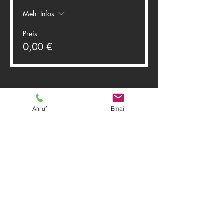
Mehr Infos
Preis
0,00 €
Anruf
Email
Diese Veranstaltung teilen
Theater Herwegh
83512 Wasserburg am Inn
Tel.
0174 9796191
+ Tel.
0162 7300887
Email:
info@theater-herwegh.de
Impressum