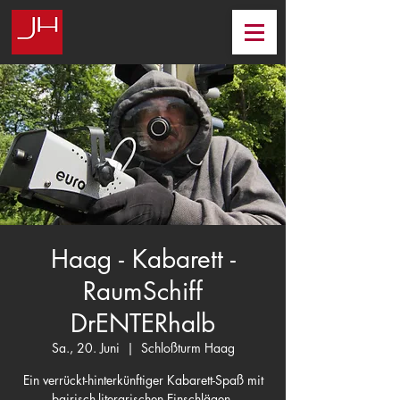
Haag - Kabarett -
RaumSchiff
DrENTERhalb
Sa., 20. Juni
  |  
Schloßturm Haag
Ein verrückt-hinterkünftiger Kabarett-Spaß mit
bairisch-literarischen Einschlägen.