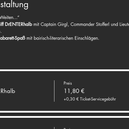
staltung
Weiten...“
iff DrENTERhalb
 mit Captain Girgl, Commander Stofferl und Lieute
.
Kabarett-Spaß
 mit bairisch-literarischen Einschlägen.
Preis
ERhalb
11,80 €
+0,30 € Ticket-Servicegebühr