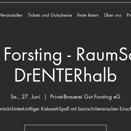
 Veranstalter
Tickets und Gutscheine
Feste feiern
Über uns
Pr
 Forsting - RaumSc
DrENTERhalb
Sa., 27. Juni
  |  
Privat-Brauerei Gut Forsting eG
rrückt-hinterkünftiger Kabarett-Spaß mit bairisch-literarischen Eins