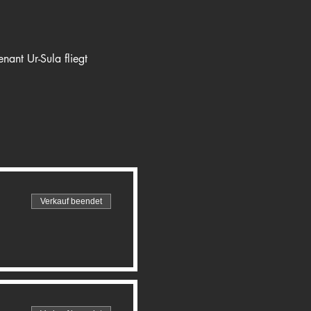
nant Ur-Sula fliegt 
Verkauf beendet