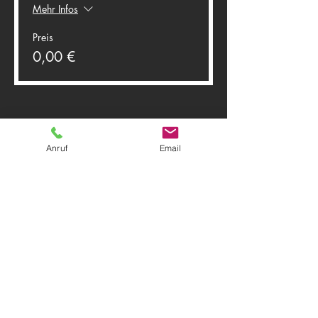
Mehr Infos
Preis
0,00 €
Anruf
Email
Diese Veranstaltung teilen
Theater Herwegh
83512 Wasserburg am Inn
Tel.
0174 9796191
+ Tel.
0162 7300887
Email:
info@theater-herwegh.de
Impressum
Datenschutz