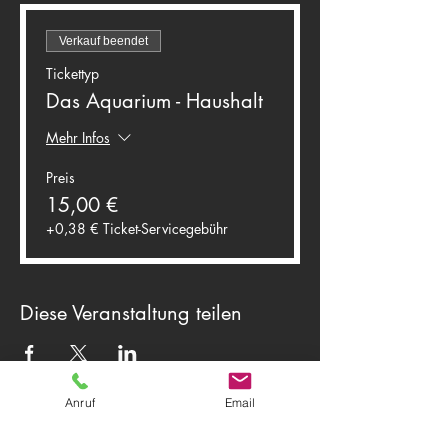
Verkauf beendet
Tickettyp
Das Aquarium - Haushalt
Mehr Infos
Preis
15,00 €
+0,38 € Ticket-Servicegebühr
Diese Veranstaltung teilen
Anruf
Email
Theater Herwegh
83512 Wasserburg am Inn
Tel.
0174 9796191