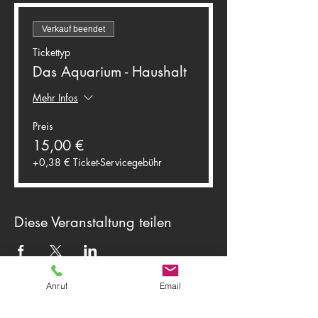
Verkauf beendet
Tickettyp
Das Aquarium - Haushalt
Mehr Infos
Preis
15,00 €
+0,38 € Ticket-Servicegebühr
Diese Veranstaltung teilen
Anruf
Email
Theater Herwegh
83512 Wasserburg am Inn
Tel.
0174 9796191