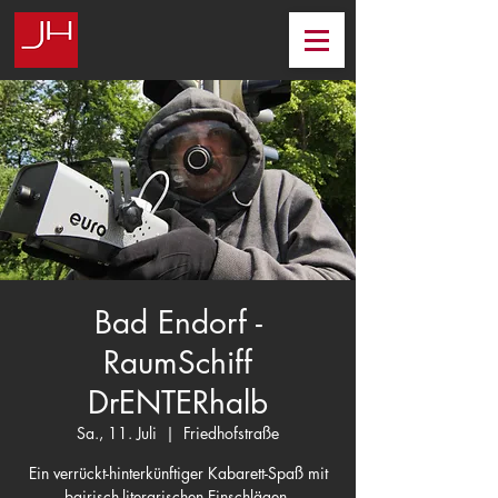
Bad Endorf -
RaumSchiff
DrENTERhalb
Sa., 11. Juli
  |  
Friedhofstraße
Ein verrückt-hinterkünftiger Kabarett-Spaß mit
bairisch-literarischen Einschlägen.