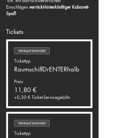
 Ein 
 mit bairisch-literarischen 
Einschlägen.
verrückt-hinterkünftiger Kabarett-
Spaß
Tickets
Verkauf beendet
Tickettyp
RaumschiffDrENTERhalb
Preis
11,80 €
+0,30 € Ticket-Servicegebühr
Verkauf beendet
Tickettyp