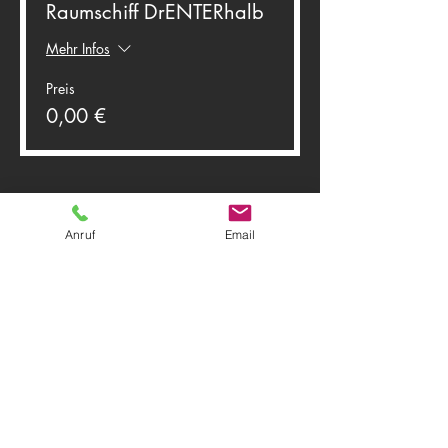
Raumschiff DrENTERhalb
Mehr Infos
Preis
0,00 €
Anruf
Email
Diese Veranstaltung teilen
Theater Herwegh
83512 Wasserburg am Inn
Tel.
0174 9796191
+ Tel.
0162 7300887
Email:
info@theater-herwegh.de