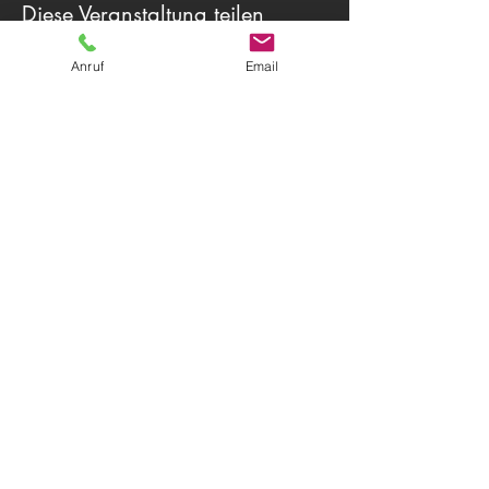
Diese Veranstaltung teilen
Anruf
Email
Theater Herwegh
83512 Wasserburg am Inn
Tel.
0174 9796191
+ Tel.
0162 7300887
Email:
info@theater-herwegh.de
Impressum
Datenschutz
Kontaktieren Sie uns
AGB
© 2026
Theater Herwegh
Immer auf dem neuesten Stand?
Melden Sie sich für unseren Newsletter
an!
Email