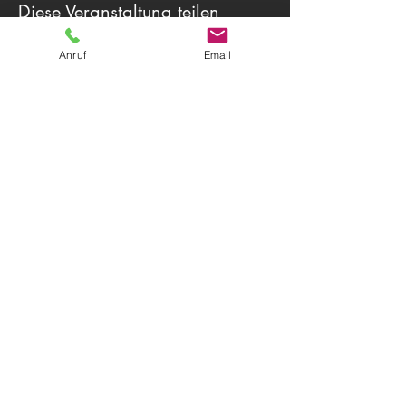
Diese Veranstaltung teilen
Anruf
Email
Theater Herwegh
83512 Wasserburg am Inn
Tel.
0174 9796191
+ Tel.
0162 7300887
Email:
info@theater-herwegh.de
Impressum
Datenschutz
Kontaktieren Sie uns
AGB
© 2026
Theater Herwegh
Immer auf dem neuesten Stand?
Melden Sie sich für unseren Newsletter
an!
Email